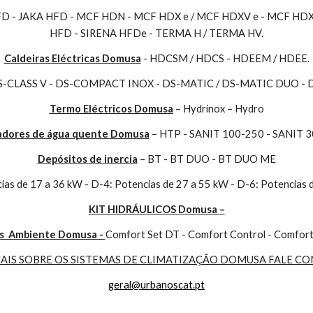
HFD - JAKA HFD - MCF HDN - MCF HDX e / MCF HDXV e - MCF HDX 
HFD - SIRENA HFDe - TERMA H / TERMA HV.
Caldeiras Eléctricas Domusa
 - HDCSM / HDCS - HDEEM / HDEE.
DS-CLASS V - DS-COMPACT INOX - DS-MATIC / DS-MATIC DUO -
Termo Eléctricos Domusa
 – Hydrinox – Hydro
dores de água quente Domusa
 – HTP - SANIT 100-250 - SANIT 
Depósitos de inercia
 – BT - BT DUO - BT DUO ME
cias de 17 a 36 kW - D-4: Potencias de 27 a 55 kW - D-6: Potencias
KIT HIDRÁULICOS Domusa –
  Ambiente Domusa - 
Comfort Set DT - Comfort Control - Comfort
MAIS SOBRE OS SISTEMAS DE CLIMATIZAÇÃO DOMUSA FALE C
geral@urbanoscat.pt