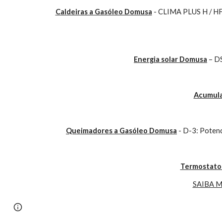
Caldeiras a Gasóleo Domusa
 - CLIMA PLUS H / 
Energia solar Domusa
 – 
Acumula
Queimadores a Gasóleo Domusa
 - D-3: Poten
Termostatos
SAIBA 
Page
Report abuse
updated