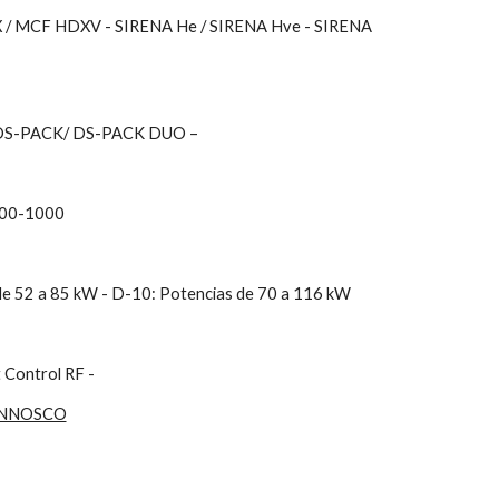
/ MCF HDXV - SIRENA He / SIRENA Hve - SIRENA 
 DS-PACK/ DS-PACK DUO –
300-1000
 de 52 a 85 kW - D-10: Potencias de 70 a 116 kW
 Control RF -
ONNOSCO